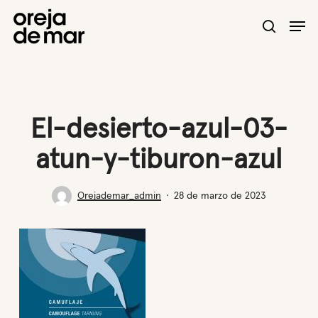
Skip
Men
to
search
main
content
El-desierto-azul-03-
atun-y-tiburon-azul
Orejademar_admin
28 de marzo de 2023