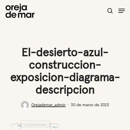
Skip
Men
to
search
main
content
El-desierto-azul-
construccion-
exposicion-diagrama-
descripcion
Orejademar_admin
30 de marzo de 2023