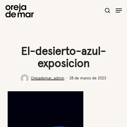
Skip
Men
to
search
main
content
El-desierto-azul-
exposicion
Orejademar_admin
28 de marzo de 2023