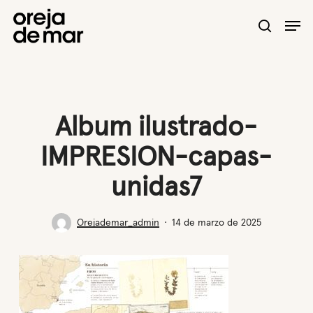
Skip
Men
to
search
main
content
Album ilustrado-
IMPRESION-capas-
unidas7
Orejademar_admin
14 de marzo de 2025