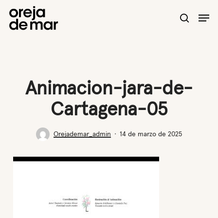
Skip
Men
to
search
main
content
Animacion-jara-de-
Cartagena-05
Orejademar_admin
14 de marzo de 2025