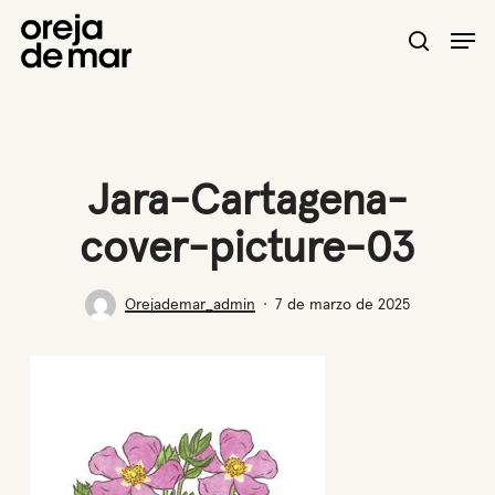
Skip
Men
to
search
main
content
Jara-Cartagena-
cover-picture-03
Orejademar_admin
7 de marzo de 2025