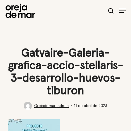
Skip
Men
to
search
main
content
Gatvaire-Galeria-
grafica-accio-stellaris-
3-desarrollo-huevos-
tiburon
Orejademar_admin
11 de abril de 2023