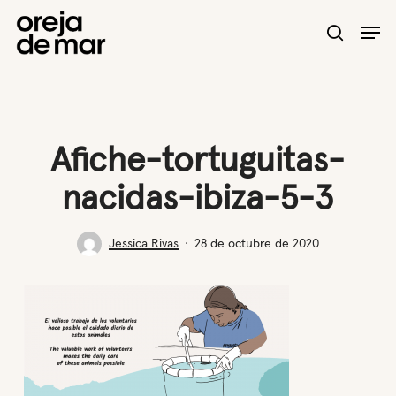
Skip
Men
to
search
main
content
Afiche-tortuguitas-
nacidas-ibiza-5-3
Jessica Rivas
28 de octubre de 2020