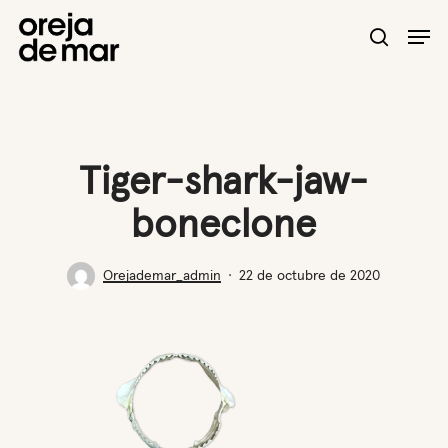
Skip
Men
to
search
main
content
Tiger-shark-jaw-
boneclone
Orejademar_admin
22 de octubre de 2020