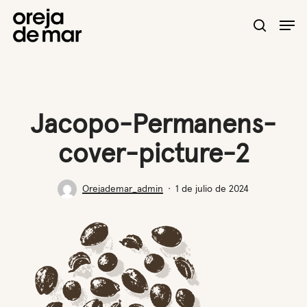
Skip
Men
to
search
main
content
Jacopo-Permanens-
cover-picture-2
Orejademar_admin
1 de julio de 2024