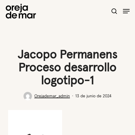
Skip
Men
to
search
main
content
Jacopo Permanens
Proceso desarrollo
logotipo-1
Orejademar_admin
13 de junio de 2024