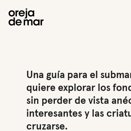
Skip
to
main
content
Hit enter to search or ESC to close
Una guía para el subma
quiere explorar los fo
sin perder de vista ané
interesantes y las cria
cruzarse.