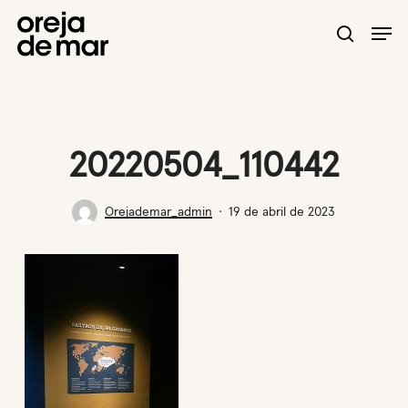
Skip
Men
to
search
main
content
20220504_110442
Orejademar_admin
19 de abril de 2023