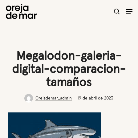
Skip
Men
to
search
main
content
Megalodon-galeria-
digital-comparacion-
tamaños
Orejademar_admin
19 de abril de 2023