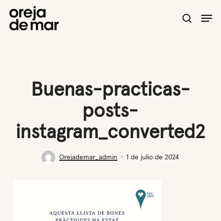
Skip
Men
to
search
main
content
Buenas-practicas-
posts-
instagram_converted2
Orejademar_admin
1 de julio de 2024