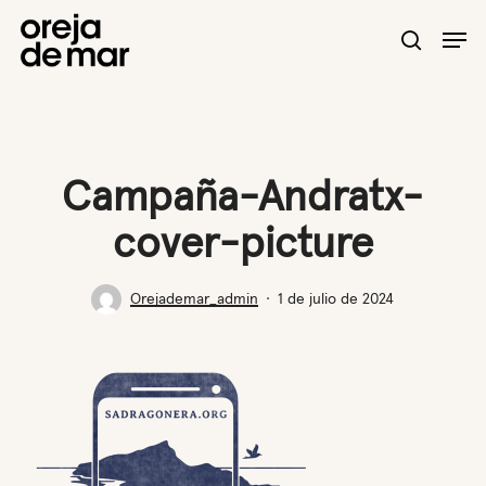
Skip
Men
to
search
main
content
Campaña-Andratx-
cover-picture
Orejademar_admin
1 de julio de 2024